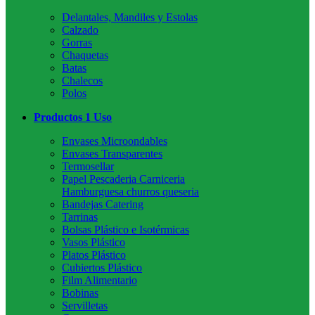
Delantales, Mandiles y Estolas
Calzado
Gorras
Chaquetas
Batas
Chalecos
Polos
Productos 1 Uso
Envases Microondables
Envases Transparentes
Termosellar
Papel Pescaderia Carniceria
Hamburguesa churros queseria
Bandejas Catering
Tarrinas
Bolsas Plástico e Isotérmicas
Vasos Plástico
Platos Plástico
Cubiertos Plástico
Film Alimentario
Bobinas
Servilletas