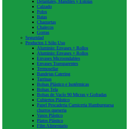
Delantales, Mandiles y Estolas
Calzado
Polos
Batas
Chaquetas
Chalecos
Gorras
Seguridad
Productos 1 Sólo Uso
Aluminio: Envases + Rollos
Aluminio: Envases + Rollos
Envases Microondables
Envases Transparentes
Termosellar
Bandejas Catering
Tarrinas
Bolsas Plástico e Isotérmicas
Bolsas Tela
Bolsas de Vacío 90 Micras y Gofradas
Cubiertos Plástico
Papel Pescaderia Carniceria Hamburguesa
churros queseria
Vasos Plástico
Platos Plástico
Film Alimentario