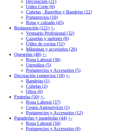
Decoración (21)
Utiles Corte (6)
Cubetas , Barreños y Bandejas (22)
Portaprecios (10)
Ropa y calzado (45)
Restauración (121)
+
-
Vestuario Profesional (32)
Cazuelas y sartenes (8)
Útiles de cocina (51)
Máquinas y accesorios (26)
Queserías (48)
+
-
Ropa Laboral (38)
Utensilios (5)
Portaprecios y Accesorios (5)
Decoración comercios (18)
+
-
Bandejas (1)
Cubetas (2)
Otros (0)
Fruterías (50)
+
-
Ropa Laboral (37)
Cestos Autoservicio (1)
Portaprecios y Accesorios (12)
Panaderías y pastelerías (44)
+
-
Ropa Laboral (34)
Portaprecios y Accesorios (6)