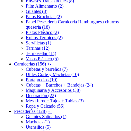
Envases Transparentes (8)
Film Alimentario (2)
Guantes (3)
Palos Brochetas (2)
Papel Pescaderia Carniceria Hamburguesa churros
queseria (18)
Platos Plástico (2)
Rollos Térmicos (2)
Servilletas (1)
Tarrinas (12)
Termosellar (14)
Vasos Plástico (5)
Carnicerías (156)
+
-
Cubetas y barreños (7)
Utiles Corte y Machetas (10)
Portaprecios (10)
Cubetas + Barreños + Bandejas (24)
Maquinaria y Accesorios (38)
Decoración (22)
Mesa Inox + Tajos + Tablas (3)
Ropa y Calzado (56)
Pescaderías (128)
+
-
Guantes Satinados (1)
Machetas (1)
Utensilios (5)