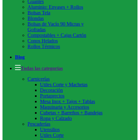
Guantes
Aluminio: Envases + Rollos
Bolsas Tela
Blondas
Bolsas de Vacío 90 Micras y
Gofradas
Compostables + Cajas Cartón
Conos Helados
Rollos Térmicos
Blog
Todas las categorías
Carnicerías
Utiles Corte y Machetas
Decoración
Portaprecios
Mesa Inox + Tajos + Tablas
Maquinaria y Accesorios
Cubetas + Barreños + Bandejas
Ropa y Calzado
Pescaderías
Utensilios
Utiles Corte