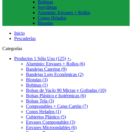
Bobinas
Servilletas
Aluminio: Envases + Rollos
Conos Helados
Blondas
Inicio
Pescaderías
Categorías
Productos 1 Sólo Uso (125)
+
-
Aluminio: Envases + Rollos (6)
Bandejas Catering (9)
Bandejas Lujo Económicas (2)
Blondas (3)
Bobinas (1)
Bolsas de Vacío 90 Micras y Gofradas (10)
Bolsas Plástico e Isotérmicas (6)
Bolsas Tela (3)
Compostables + Cajas Cartón (7)
Conos Helados (1)
Cubiertos Plástico (5)
Envases Compostables (3)
Envases Microondables (6)