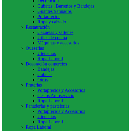
Decoración
Cubetas , Barreños y Bandejas
Guantes Satinados
Portaprecios
Ropa y calzado
Restauración
Cazuelas y sartenes
Útiles de cocina
Máquinas y accesorios
Queserías
Utensilios
Ropa Laboral
Decoración comercios
Bandejas
Cubetas
Otros
Fruterías
Portaprecios y Accesorios
Cestos Autoservicio
Ropa Laboral
Panaderías y pastelerías
Portaprecios y Accesorios
Utensilios
Ropa Laboral
Ropa Laboral