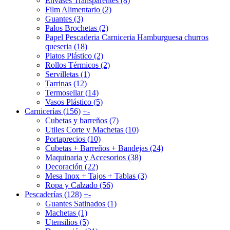
Envases Transparentes (8)
Film Alimentario (2)
Guantes (3)
Palos Brochetas (2)
Papel Pescaderia Carniceria Hamburguesa churros
queseria (18)
Platos Plástico (2)
Rollos Térmicos (2)
Servilletas (1)
Tarrinas (12)
Termosellar (14)
Vasos Plástico (5)
Carnicerías (156)
+
-
Cubetas y barreños (7)
Utiles Corte y Machetas (10)
Portaprecios (10)
Cubetas + Barreños + Bandejas (24)
Maquinaria y Accesorios (38)
Decoración (22)
Mesa Inox + Tajos + Tablas (3)
Ropa y Calzado (56)
Pescaderías (128)
+
-
Guantes Satinados (1)
Machetas (1)
Utensilios (5)