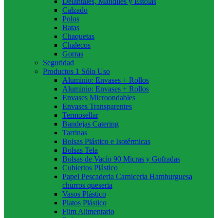
Delantales, Mandiles y Estolas
Calzado
Polos
Batas
Chaquetas
Chalecos
Gorras
Seguridad
Productos 1 Sólo Uso
Aluminio: Envases + Rollos
Aluminio: Envases + Rollos
Envases Microondables
Envases Transparentes
Termosellar
Bandejas Catering
Tarrinas
Bolsas Plástico e Isotérmicas
Bolsas Tela
Bolsas de Vacío 90 Micras y Gofradas
Cubiertos Plástico
Papel Pescaderia Carniceria Hamburguesa
churros queseria
Vasos Plástico
Platos Plástico
Film Alimentario