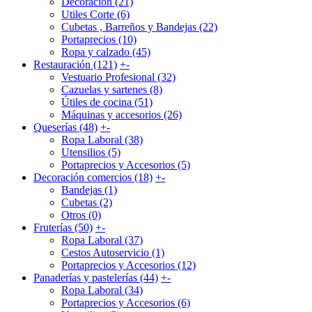
Decoración (21)
Utiles Corte (6)
Cubetas , Barreños y Bandejas (22)
Portaprecios (10)
Ropa y calzado (45)
Restauración (121)
+
-
Vestuario Profesional (32)
Cazuelas y sartenes (8)
Útiles de cocina (51)
Máquinas y accesorios (26)
Queserías (48)
+
-
Ropa Laboral (38)
Utensilios (5)
Portaprecios y Accesorios (5)
Decoración comercios (18)
+
-
Bandejas (1)
Cubetas (2)
Otros (0)
Fruterías (50)
+
-
Ropa Laboral (37)
Cestos Autoservicio (1)
Portaprecios y Accesorios (12)
Panaderías y pastelerías (44)
+
-
Ropa Laboral (34)
Portaprecios y Accesorios (6)