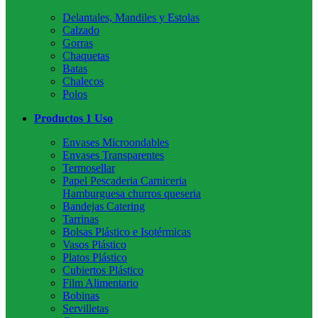
Delantales, Mandiles y Estolas
Calzado
Gorras
Chaquetas
Batas
Chalecos
Polos
Productos 1 Uso
Envases Microondables
Envases Transparentes
Termosellar
Papel Pescaderia Carniceria
Hamburguesa churros queseria
Bandejas Catering
Tarrinas
Bolsas Plástico e Isotérmicas
Vasos Plástico
Platos Plástico
Cubiertos Plástico
Film Alimentario
Bobinas
Servilletas