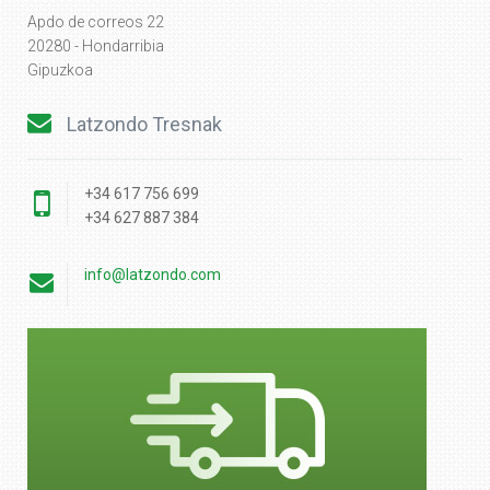
Apdo de correos 22
20280 - Hondarribia
Gipuzkoa
Latzondo Tresnak
+34 617 756 699
+34 627 887 384
info@latzondo.com