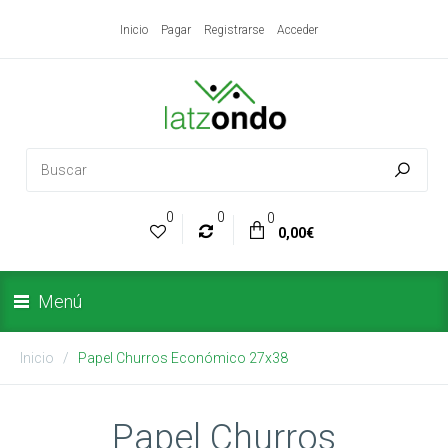
Inicio
Pagar
Registrarse
Acceder
0
0
0
0,00€
Menú
Inicio
Papel Churros Económico 27x38
Papel Churros